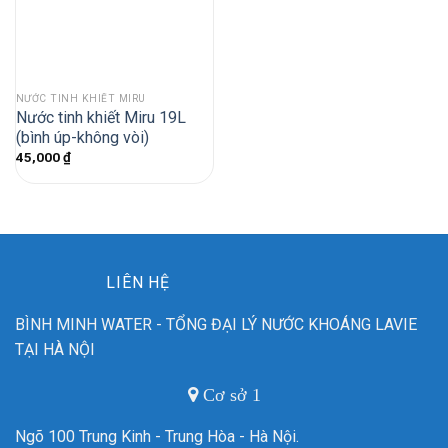
NƯỚC TINH KHIẾT MIRU
Nước tinh khiết Miru 19L
(bình úp-không vòi)
45,000
₫
LIÊN HỆ
BÌNH MINH WATER - TỔNG ĐẠI LÝ NƯỚC KHOÁNG LAVIE
TẠI HÀ NỘI
Cơ sở 1
Ngõ 100 Trung Kinh - Trung Hòa - Hà Nội.