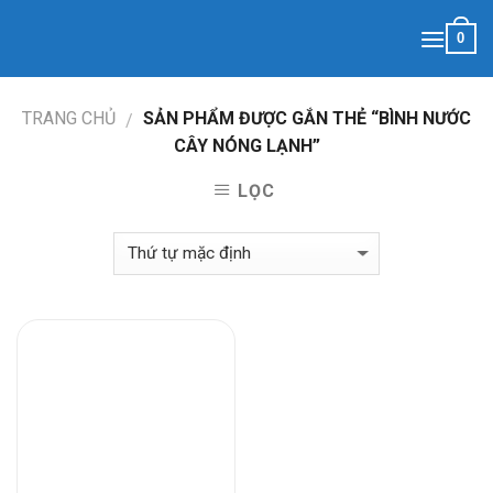
Skip
0
to
content
TRANG CHỦ
SẢN PHẨM ĐƯỢC GẮN THẺ “BÌNH NƯỚC
/
CÂY NÓNG LẠNH”
LỌC