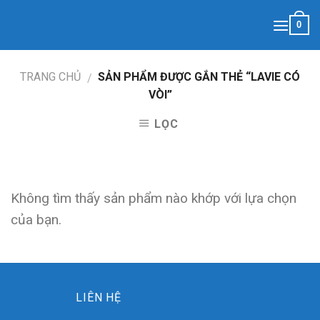
Skip
0
to
content
TRANG CHỦ
SẢN PHẨM ĐƯỢC GẮN THẺ “LAVIE CÓ
/
VÒI”
LỌC
Không tìm thấy sản phẩm nào khớp với lựa chọn
của bạn.
LIÊN HỆ