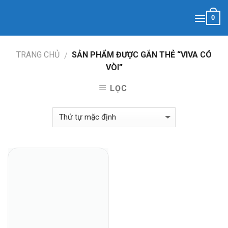
Skip
0
to
content
TRANG CHỦ
SẢN PHẨM ĐƯỢC GẮN THẺ “VIVA CÓ
/
VÒI”
LỌC