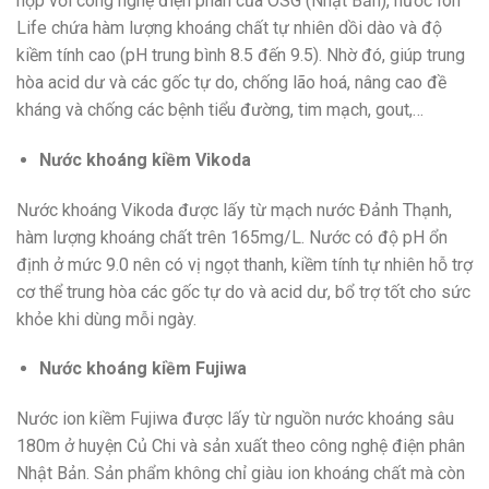
hợp với công nghệ điện phân của OSG (Nhật Bản), nước Ion
Life chứa hàm lượng khoáng chất tự nhiên dồi dào và độ
kiềm tính cao (pH trung bình 8.5 đến 9.5). Nhờ đó, giúp trung
hòa acid dư và các gốc tự do, chống lão hoá, nâng cao đề
kháng và chống các bệnh tiểu đường, tim mạch, gout,…
Nước khoáng kiềm Vikoda
Nước khoáng Vikoda được lấy từ mạch nước Đảnh Thạnh,
hàm lượng khoáng chất trên 165mg/L. Nước có độ pH ổn
định ở mức 9.0 nên có vị ngọt thanh, kiềm tính tự nhiên hỗ trợ
cơ thể trung hòa các gốc tự do và acid dư, bổ trợ tốt cho sức
khỏe khi dùng mỗi ngày.
Nước khoáng kiềm Fujiwa
Nước ion kiềm Fujiwa được lấy từ nguồn nước khoáng sâu
180m ở huyện Củ Chi và sản xuất theo công nghệ điện phân
Nhật Bản. Sản phẩm không chỉ giàu ion khoáng chất mà còn